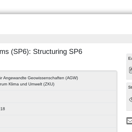
ms (SP6): Structuring SP6
E
 für Angewandte Geowissenschaften (AGW)
trum Klima und Umwelt (ZKU)
S
018