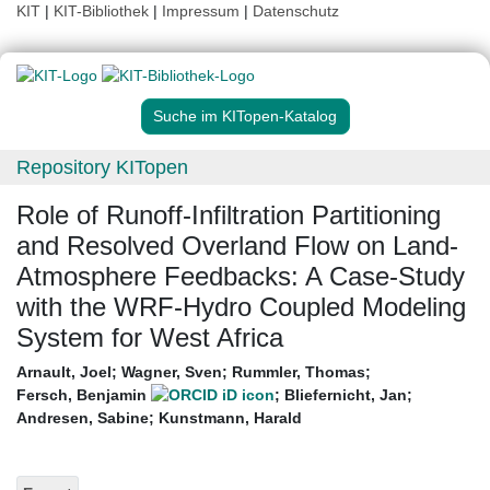
KIT
|
KIT-Bibliothek
|
Impressum
|
Datenschutz
Suche im KITopen-Katalog
Repository KITopen
Role of Runoff-Infiltration Partitioning
and Resolved Overland Flow on Land-
Atmosphere Feedbacks: A Case-Study
with the WRF-Hydro Coupled Modeling
System for West Africa
Arnault, Joel
;
Wagner, Sven
;
Rummler, Thomas
;
Fersch, Benjamin
;
Bliefernicht, Jan
;
Andresen, Sabine
;
Kunstmann, Harald