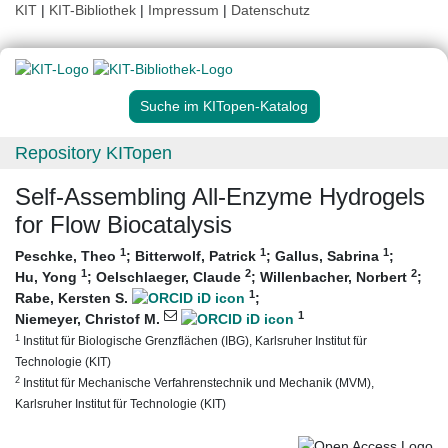
KIT
|
KIT-Bibliothek
|
Impressum
|
Datenschutz
Suche im KITopen-Katalog
Repository KITopen
Self-Assembling All-Enzyme Hydrogels
for Flow Biocatalysis
1
1
1
Peschke, Theo
;
Bitterwolf, Patrick
;
Gallus, Sabrina
;
1
2
2
Hu, Yong
;
Oelschlaeger, Claude
;
Willenbacher, Norbert
;
1
Rabe, Kersten S.
;
1
Niemeyer, Christof M.
1
Institut für Biologische Grenzflächen (IBG), Karlsruher Institut für
Technologie (KIT)
2
Institut für Mechanische Verfahrenstechnik und Mechanik (MVM),
Karlsruher Institut für Technologie (KIT)