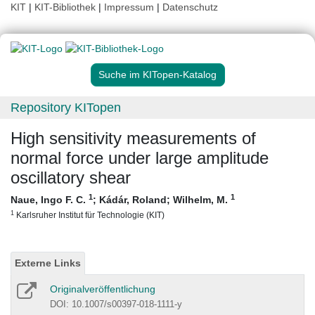
KIT
|
KIT-Bibliothek
|
Impressum
|
Datenschutz
Suche im KITopen-Katalog
Repository KITopen
High sensitivity measurements of
normal force under large amplitude
oscillatory shear
1
1
Naue, Ingo F. C.
;
Kádár, Roland
;
Wilhelm, M.
1
Karlsruher Institut für Technologie (KIT)
Externe Links
Originalveröffentlichung
DOI: 10.1007/s00397-018-1111-y