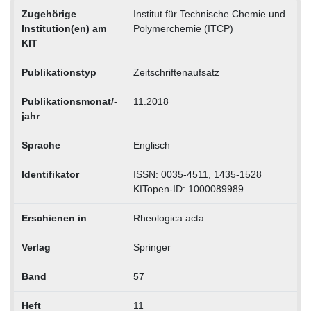
Zugehörige
Institut für Technische Chemie und
Institution(en) am
Polymerchemie (ITCP)
KIT
Publikationstyp
Zeitschriftenaufsatz
Publikationsmonat/-
11.2018
jahr
Sprache
Englisch
Identifikator
ISSN: 0035-4511, 1435-1528
KITopen-ID: 1000089989
Erschienen in
Rheologica acta
Verlag
Springer
Band
57
Heft
11