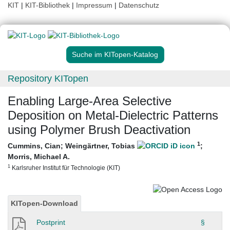
KIT
|
KIT-Bibliothek
|
Impressum
|
Datenschutz
Suche im KITopen-Katalog
Repository KITopen
Enabling Large-Area Selective
Deposition on Metal-Dielectric Patterns
using Polymer Brush Deactivation
1
Cummins, Cian
;
Weingärtner, Tobias
;
Morris, Michael A.
1
Karlsruher Institut für Technologie (KIT)
KITopen-Download
Postprint
§