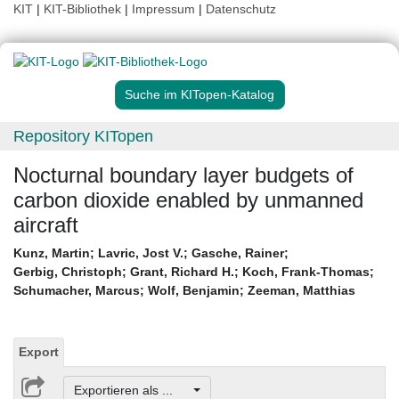
KIT
|
KIT-Bibliothek
|
Impressum
|
Datenschutz
Suche im KITopen-Katalog
Repository KITopen
Nocturnal boundary layer budgets of
carbon dioxide enabled by unmanned
aircraft
Kunz, Martin
;
Lavric, Jost V.
;
Gasche, Rainer
;
Gerbig, Christoph
;
Grant, Richard H.
;
Koch, Frank-Thomas
;
Schumacher, Marcus
;
Wolf, Benjamin
;
Zeeman, Matthias
Export
Exportieren als ...