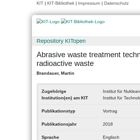
KIT
|
KIT-Bibliothek
|
Impressum
|
Datenschutz
Repository KITopen
Abrasive waste treatment techn
radioactive waste
Brandauer, Martin
Zugehörige
Institut für Nuklea
Institution(en) am KIT
Institut für Tech
Publikationstyp
Vortrag
Publikationsjahr
2018
Sprache
Englisch