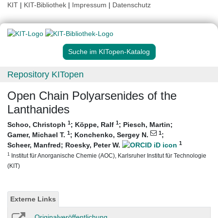
KIT
|
KIT-Bibliothek
|
Impressum
|
Datenschutz
Suche im KITopen-Katalog
Repository KITopen
Open Chain Polyarsenides of the
Lanthanides
1
1
Schoo, Christoph
;
Köppe, Ralf
;
Piesch, Martin
;
1
1
Gamer, Michael T.
;
Konchenko, Sergey N.
;
1
Scheer, Manfred
;
Roesky, Peter W.
1
Institut für Anorganische Chemie (AOC), Karlsruher Institut für Technologie
(KIT)
Externe Links
Originalveröffentlichung