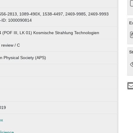
h
556-2813, 1089-490X, 1538-4497, 2469-9985, 2469-9993
-ID: 1000090814
E
4 (POF III, LK 01) Kosmische Strahlung Technologien
 review / C
S
n Physical Society (APS)
019
ex
Science