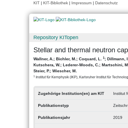
KIT
|
KIT-Bibliothek
|
Impressum
|
Datenschutz
Repository KITopen
Stellar and thermal neutron cap
1
Wallner, A.
;
Bichler, M.
;
Coquard, L.
;
Dillmann, 
Kutschera, W.
;
Lederer-Woods, C.
;
Martschini, M
Steier, P.
;
Wiescher, M.
1
Institut für Kernphysik (IKP), Karlsruher Institut für Technolog
Zugehörige Institution(en) am KIT
Institut
Publikationstyp
Zeitschr
Publikationsjahr
2019