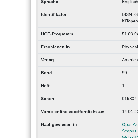
Sprache
Englisc
Identifikator
ISSN: 0
KITopen
HGF-Programm
51.03.0
Erschienen in
Physical
Verlag
America
Band
99
Heft
1
Seiten
015804
Vorab online veröffentlicht am
14.01.2
Nachgewiesen in
OpenAl
Scopus
Web of 