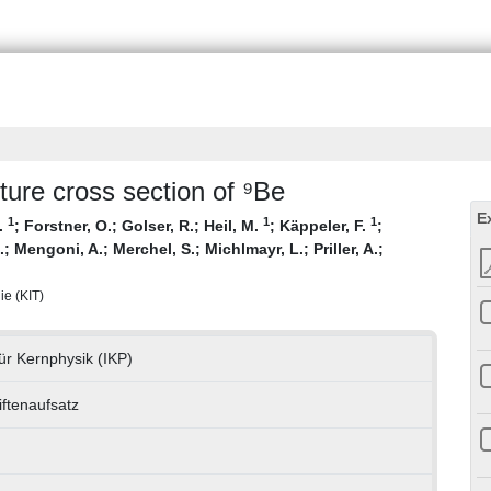
ture cross section of ⁹Be
E
1
1
1
I.
;
Forstner, O.
;
Golser, R.
;
Heil, M.
;
Käppeler, F.
;
.
;
Mengoni, A.
;
Merchel, S.
;
Michlmayr, L.
;
Priller, A.
;
ie (KIT)
 für Kernphysik (IKP)
iftenaufsatz