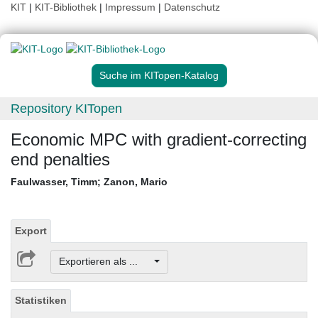
KIT
|
KIT-Bibliothek
|
Impressum
|
Datenschutz
Suche im KITopen-Katalog
Repository KITopen
Economic MPC with gradient-correcting
end penalties
Faulwasser, Timm
;
Zanon, Mario
Export
Exportieren als ...
Statistiken