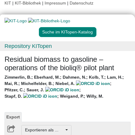
KIT
|
KIT-Bibliothek
|
Impressum
|
Datenschutz
Suche im KITopen-Katalog
Repository KITopen
Residual biomass to gasoline –
operations of the bioliq® pilot plant
Zimmerlin, B.
;
Eberhard, M.
;
Dahmen, N.
;
Kolb, T.
;
Lam, H.
;
Mai, R.
;
Michelfelder, B.
;
Niebel, A.
;
Pfitzer, C.
;
Sauer, J.
;
Stapf, D.
;
Weigand, P.
;
Willy, M.
Export
Exportieren als ...