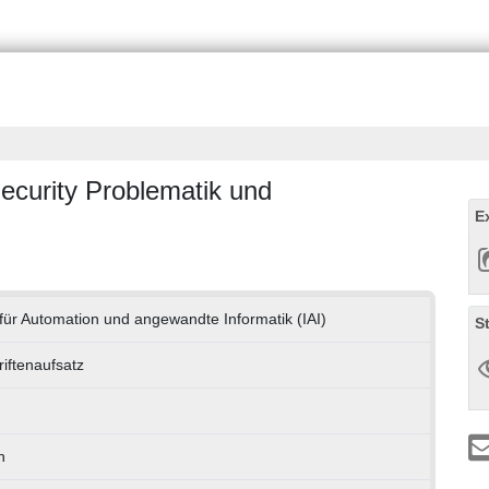
Security Problematik und
E
t für Automation und angewandte Informatik (IAI)
S
riftenaufsatz
h