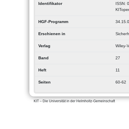
Identifikator
ISSN: 
KITope
HGF-Programm
34.15.0
Erschienen in
Sicher
Verlag
Wiley-
Band
27
Heft
11
Seiten
60-62
KIT – Die Universität in der Helmholtz-Gemeinschaft