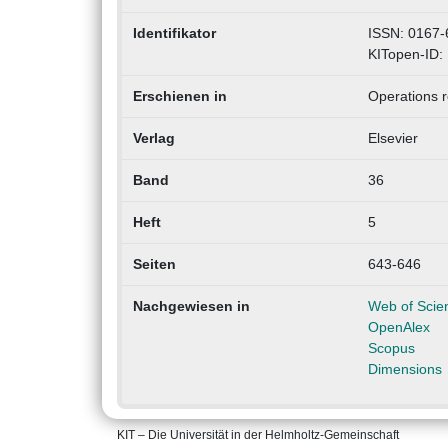
Identifikator
ISSN: 0167-
KITopen-ID:
Erschienen in
Operations r
Verlag
Elsevier
Band
36
Heft
5
Seiten
643-646
Nachgewiesen in
Web of Scie
OpenAlex
Scopus
Dimensions
KIT – Die Universität in der Helmholtz-Gemeinschaft