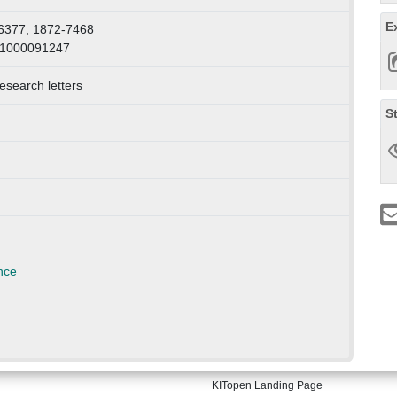
E
6377, 1872-7468
 1000091247
esearch letters
S
nce
KITopen Landing Page