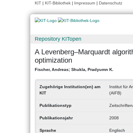
KIT
|
KIT-Bibliothek
|
Impressum
|
Datenschutz
Repository KITopen
A Levenberg–Marquardt algorith
optimization
Fischer, Andreas
;
Shukla, Pradyumn K.
Zugehörige Institution(en) am
Institut für
KIT
(AIFB)
Publikationstyp
Zeitschrifte
Publikationsjahr
2008
Sprache
Englisch