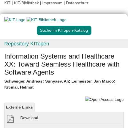
KIT
|
KIT-Bibliothek
|
Impressum
|
Datenschutz
Suche im KITopen-Katalog
Repository KITopen
Information Systems and Healthcare
XX: Toward Seamless Healthcare with
Software Agents
Schweiger, Andreas
;
Sunyaev, Ali
;
Leimeister, Jan Marco
;
Krcmar, Helmut
Externe Links
Download