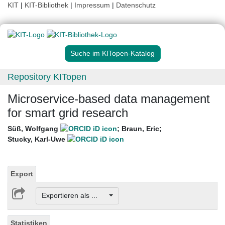
KIT
|
KIT-Bibliothek
|
Impressum
|
Datenschutz
Suche im KITopen-Katalog
Repository KITopen
Microservice-based data management
for smart grid research
Süß, Wolfgang
;
Braun, Eric
;
Stucky, Karl-Uwe
Export
Exportieren als ...
Statistiken