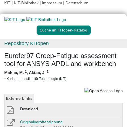
KIT
|
KIT-Bibliothek
|
Impressum
|
Datenschutz
Suche im KITopen-Katalog
Repository KITopen
Eurofer97 Creep-Fatigue assessment
tool for ANSYS APDL and workbench
1
1
Mahler, M.
;
Aktaa, J.
1
Karlsruher Institut für Technologie (KIT)
Externe Links
Download
Originalveröffentlichung