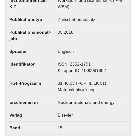
Institution(en) am
Werkstoff- und Biomechanik (IAM-
KIT
WBM)
Publikationstyp
Zeitschriftenaufsatz
Publikationsmonat/-
05.2018
jahr
Sprache
Englisch
Identifikator
ISSN: 2352-1791
KITopen-ID: 1000091882
HGF-Programm
31.40.03 (POF III, LK 01)
Materialentwicklung
Erschienen in
Nuclear materials and energy
Verlag
Elsevier
Band
15