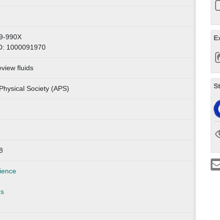
9-990X
E
D: 1000091970
eview fluids
S
Physical Society (APS)
8
ience
ns