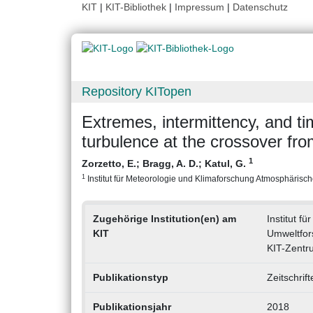
KIT
|
KIT-Bibliothek
|
Impressum
|
Datenschutz
Repository KITopen
Extremes, intermittency, and ti
turbulence at the crossover from
1
Zorzetto, E.
;
Bragg, A. D.
;
Katul, G.
1
Institut für Meteorologie und Klimaforschung Atmosphärische
Zugehörige Institution(en) am
Institut f
KIT
Umweltfor
KIT-Zentr
Publikationstyp
Zeitschrif
Publikationsjahr
2018