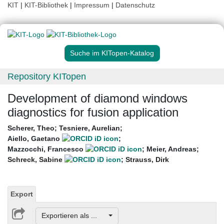
KIT
|
KIT-Bibliothek
|
Impressum
|
Datenschutz
Suche im KITopen-Katalog
Repository KITopen
Development of diamond windows
diagnostics for fusion application
Scherer, Theo
;
Tesniere, Aurelian
;
Aiello, Gaetano
;
Mazzocchi, Francesco
;
Meier, Andreas
;
Schreck, Sabine
;
Strauss, Dirk
Export
Exportieren als ...