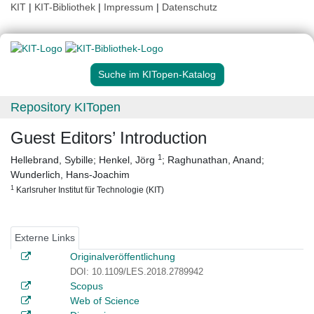
KIT
|
KIT-Bibliothek
|
Impressum
|
Datenschutz
Suche im KITopen-Katalog
Repository KITopen
Guest Editors’ Introduction
1
Hellebrand, Sybille
;
Henkel, Jörg
;
Raghunathan, Anand
;
Wunderlich, Hans-Joachim
1
Karlsruher Institut für Technologie (KIT)
Externe Links
Originalveröffentlichung
DOI: 10.1109/LES.2018.2789942
Scopus
Web of Science