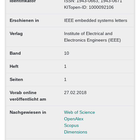
Identifikator
ISSN: 1943-0663, 1943-0671
KITopen-ID: 1000092106
Erschienen in
IEEE embedded systems letters
Verlag
Institute of Electrical and
Electronics Engineers (IEEE)
Band
10
Heft
1
Seiten
1
Vorab online
27.02.2018
veröffentlicht am
Nachgewiesen in
Web of Science
OpenAlex
Scopus
Dimensions