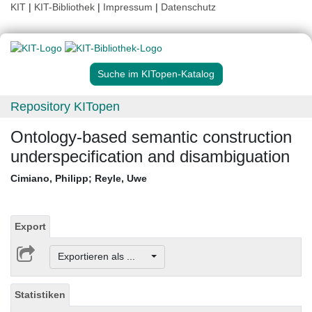
KIT
|
KIT-Bibliothek
|
Impressum
|
Datenschutz
Suche im KITopen-Katalog
Repository KITopen
Ontology-based semantic construction
underspecification and disambiguation
Cimiano, Philipp
;
Reyle, Uwe
Export
Exportieren als ...
Statistiken