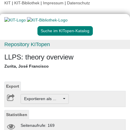
KIT
|
KIT-Bibliothek
|
Impressum
|
Datenschutz
Suche im KITopen-Katalog
Repository KITopen
LLPS: theory overview
Zurita, José Francisco
Export
Exportieren als ...
Statistiken
Seitenaufrufe: 169