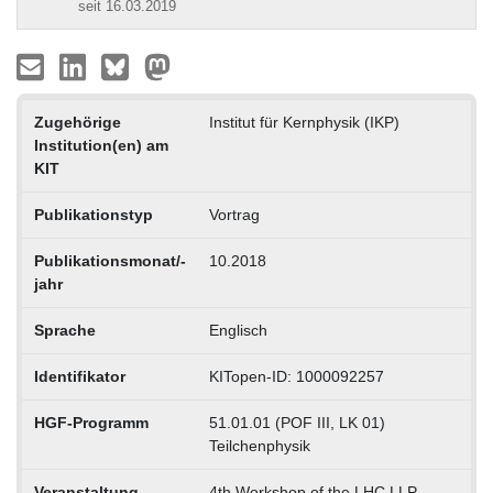
seit 16.03.2019
Zugehörige
Institut für Kernphysik (IKP)
Institution(en) am
KIT
Publikationstyp
Vortrag
Publikationsmonat/-
10.2018
jahr
Sprache
Englisch
Identifikator
KITopen-ID: 1000092257
HGF-Programm
51.01.01 (POF III, LK 01)
Teilchenphysik
Veranstaltung
4th Workshop of the LHC LLP