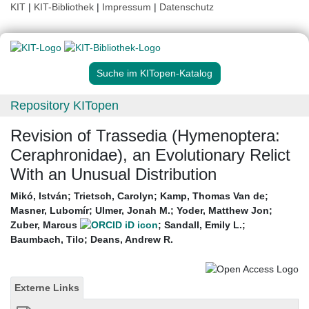
KIT
|
KIT-Bibliothek
|
Impressum
|
Datenschutz
Suche im KITopen-Katalog
Repository KITopen
Revision of Trassedia (Hymenoptera:
Ceraphronidae), an Evolutionary Relict
With an Unusual Distribution
Mikó, István
;
Trietsch, Carolyn
;
Kamp, Thomas Van de
;
Masner, Lubomír
;
Ulmer, Jonah M.
;
Yoder, Matthew Jon
;
Zuber, Marcus
;
Sandall, Emily L.
;
Baumbach, Tilo
;
Deans, Andrew R.
Externe Links