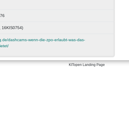
376
 16KIS0754)
og.de/dashcams-wenn-die-zpo-erlaubt-was-das-
etet/
KITopen Landing Page