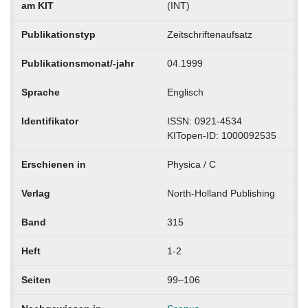
am KIT
(INT)
Publikationstyp
Zeitschriftenaufsatz
Publikationsmonat/-jahr
04.1999
Sprache
Englisch
Identifikator
ISSN: 0921-4534
KITopen-ID: 1000092535
Erschienen in
Physica / C
Verlag
North-Holland Publishing
Band
315
Heft
1-2
Seiten
99–106