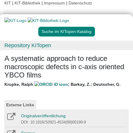
KIT
|
KIT-Bibliothek
|
Impressum
|
Datenschutz
Suche im KITopen-Katalog
Repository KITopen
A systematic approach to reduce
macroscopic defects in c-axis oriented
YBCO films
Krupke, Ralph
;
Barkay, Z.
;
Deutscher, G.
Externe Links
Originalveröffentlichung
DOI: 10.1016/S0921-4534(99)00199-9