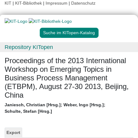
KIT
|
KIT-Bibliothek
|
Impressum
|
Datenschutz
Suche im KITopen-Katalog
Repository KITopen
Proceedings of the 2013 International
Workshop on Emerging Topics in
Business Process Management
(ETBPM), August 27-30 2013, Beijing,
China
Janiesch, Christian [Hrsg.]
;
Weber, Ingo [Hrsg.]
;
Schulte, Stefan [Hrsg.]
Export