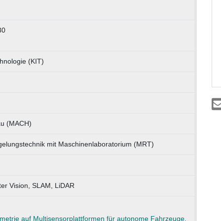
30
chnologie (KIT)
bau (MACH)
egelungstechnik mit Maschinenlaboratorium (MRT)
er Vision, SLAM, LiDAR
metrie auf Multisensorplattformen für autonome Fahrzeuge.