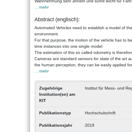
Wahrnehmung sehr ähneln und somit leicht für Fah
... mehr
Abstract (englisch):
Automated Vehicles need to establish a model of thei
environment.
For that purpose, the motion of the vehicle has to be
time instances into one single model.
The estimation of this so called odometry is theref
Cameras are standard sensors for state of the art 
the human perception, they can be easily applied fo
... mehr
Zugehörige
Institut für Mess- und R
Institution(en) am
KIT
Publikationstyp
Hochschulschrift
Publikationsjahr
2019