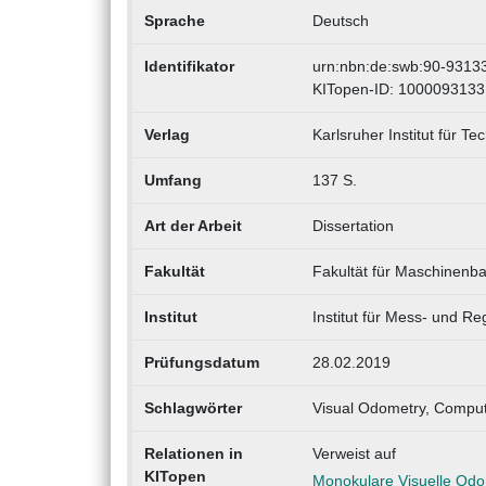
Sprache
Deutsch
Identifikator
urn:nbn:de:swb:90-9313
KITopen-ID: 1000093133
Verlag
Karlsruher Institut für Te
Umfang
137 S.
Art der Arbeit
Dissertation
Fakultät
Fakultät für Maschinen
Institut
Institut für Mess- und R
Prüfungsdatum
28.02.2019
Schlagwörter
Visual Odometry, Comput
Relationen in
Verweist auf
KITopen
Monokulare Visuelle Odo