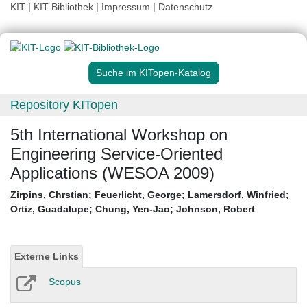
KIT
|
KIT-Bibliothek
|
Impressum
|
Datenschutz
Suche im KITopen-Katalog
Repository KITopen
5th International Workshop on
Engineering Service-Oriented
Applications (WESOA 2009)
Zirpins, Chrstian
;
Feuerlicht, George
;
Lamersdorf, Winfried
;
Ortiz, Guadalupe
;
Chung, Yen-Jao
;
Johnson, Robert
Externe Links
Scopus