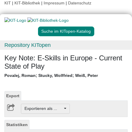
KIT
|
KIT-Bibliothek
|
Impressum
|
Datenschutz
Suche im KITopen-Katalog
Repository KITopen
Key Note: E-Skills in Europe - Current
State of Play
Povalej, Roman
;
Stucky, Wolffried
;
Weiß, Peter
Export
Exportieren als ...
Statistiken