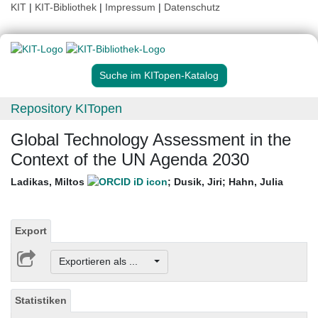
KIT
|
KIT-Bibliothek
|
Impressum
|
Datenschutz
Suche im KITopen-Katalog
Repository KITopen
Global Technology Assessment in the
Context of the UN Agenda 2030
Ladikas, Miltos
;
Dusik, Jiri
;
Hahn, Julia
Export
Exportieren als ...
Statistiken