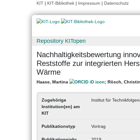
KIT
|
KIT-Bibliothek
|
Impressum
|
Datenschutz
Repository KITopen
Nachhaltigkeitsbewertung innov
Reststoffe zur integrierten Hers
Wärme
Haase, Martina
;
Rösch, Christi
Zugehörige
Institut für Technikfol
Institution(en) am
KIT
Publikationstyp
Vortrag
Publikationsjahr
2019