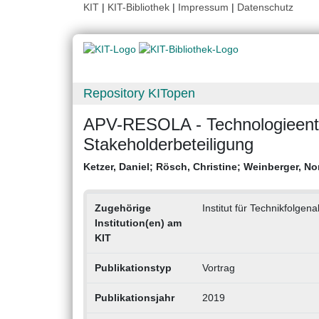
KIT
|
KIT-Bibliothek
|
Impressum
|
Datenschutz
Repository KITopen
APV-RESOLA - Technologieentw
Stakeholderbeteiligung
Ketzer, Daniel
;
Rösch, Christine
;
Weinberger, No
Zugehörige
Institut für Technikfolge
Institution(en) am
KIT
Publikationstyp
Vortrag
Publikationsjahr
2019