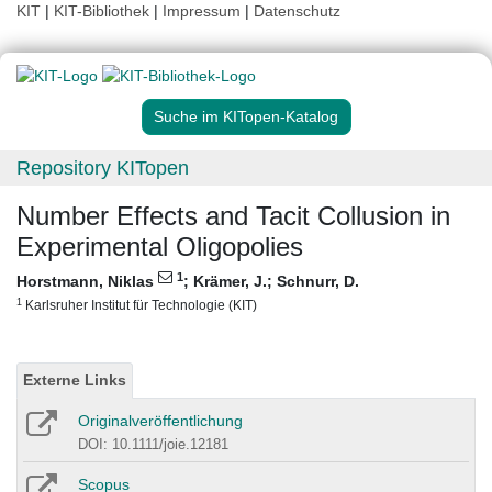
KIT
|
KIT-Bibliothek
|
Impressum
|
Datenschutz
Suche im KITopen-Katalog
Repository KITopen
Number Effects and Tacit Collusion in
Experimental Oligopolies
1
Horstmann, Niklas
;
Krämer, J.
;
Schnurr, D.
1
Karlsruher Institut für Technologie (KIT)
Externe Links
Originalveröffentlichung
DOI: 10.1111/joie.12181
Scopus