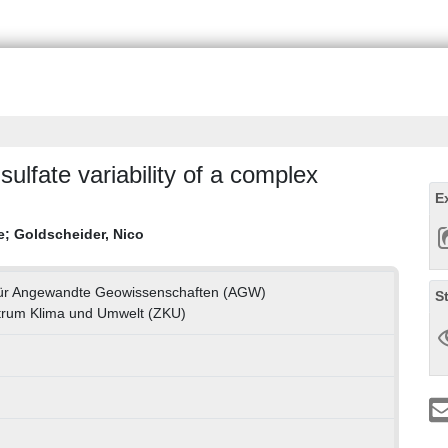
sulfate variability of a complex
E
e
;
Goldscheider, Nico
 für Angewandte Geowissenschaften (AGW)
S
trum Klima und Umwelt (ZKU)