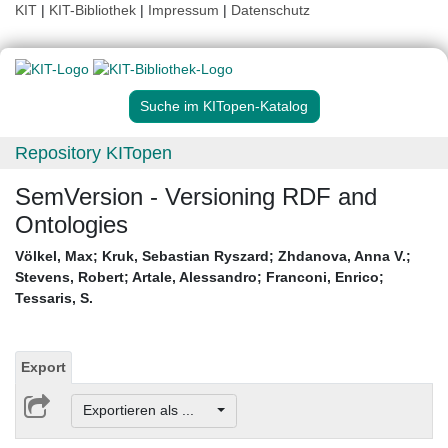
KIT
|
KIT-Bibliothek
|
Impressum
|
Datenschutz
Suche im KITopen-Katalog
Repository KITopen
SemVersion - Versioning RDF and
Ontologies
Völkel, Max
;
Kruk, Sebastian Ryszard
;
Zhdanova, Anna V.
;
Stevens, Robert
;
Artale, Alessandro
;
Franconi, Enrico
;
Tessaris, S.
Export
Exportieren als ...