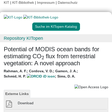
KIT
|
KIT-Bibliothek
|
Impressum
|
Datenschutz
Suche im KITopen-Katalog
Repository KITopen
Potential of MODIS ocean bands for
2
estimating CO
flux from terrestrial
vegetation: A novel approach
Rahman, A. F.
;
Cordova, V. D.
;
Gamon, J. A.
;
Schmid, H. P.
;
Sims, D. A.
Externe Links
Download