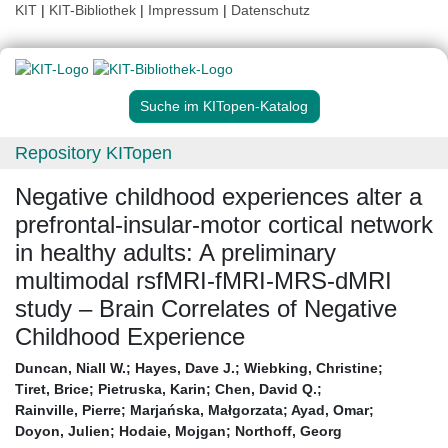
KIT
|
KIT-Bibliothek
|
Impressum
|
Datenschutz
Suche im KITopen-Katalog
Repository KITopen
Negative childhood experiences alter a
prefrontal-insular-motor cortical network
in healthy adults: A preliminary
multimodal rsfMRI-fMRI-MRS-dMRI
study – Brain Correlates of Negative
Childhood Experience
Duncan, Niall W.
;
Hayes, Dave J.
;
Wiebking, Christine
;
Tiret, Brice
;
Pietruska, Karin
;
Chen, David Q.
;
Rainville, Pierre
;
Marjańska, Małgorzata
;
Ayad, Omar
;
Doyon, Julien
;
Hodaie, Mojgan
;
Northoff, Georg