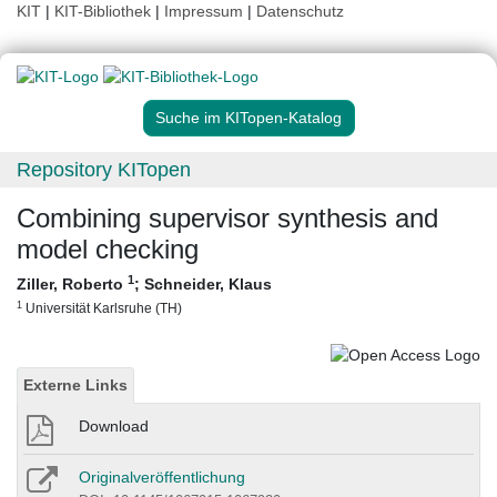
KIT
|
KIT-Bibliothek
|
Impressum
|
Datenschutz
Suche im KITopen-Katalog
Repository KITopen
Combining supervisor synthesis and
model checking
1
Ziller, Roberto
;
Schneider, Klaus
1
Universität Karlsruhe (TH)
Externe Links
Download
Originalveröffentlichung