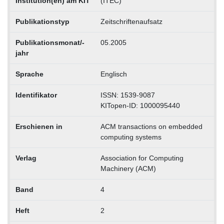
Institution(en) am KIT
(ITEC)
Publikationstyp
Zeitschriftenaufsatz
Publikationsmonat/-
05.2005
jahr
Sprache
Englisch
Identifikator
ISSN: 1539-9087
KITopen-ID: 1000095440
Erschienen in
ACM transactions on embedded
computing systems
Verlag
Association for Computing
Machinery (ACM)
Band
4
Heft
2