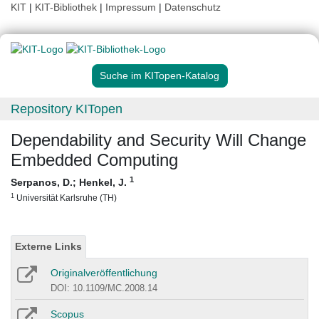
KIT
|
KIT-Bibliothek
|
Impressum
|
Datenschutz
Suche im KITopen-Katalog
Repository KITopen
Dependability and Security Will Change
Embedded Computing
1
Serpanos, D.
;
Henkel, J.
1
Universität Karlsruhe (TH)
Externe Links
Originalveröffentlichung
DOI: 10.1109/MC.2008.14
Scopus