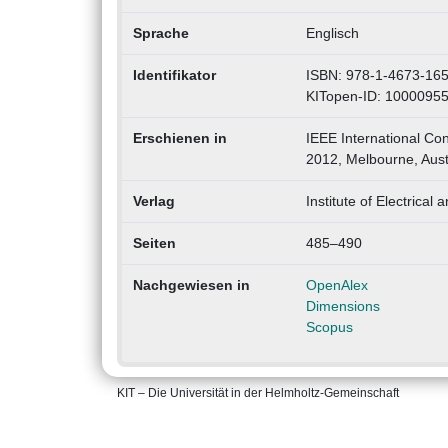
Sprache
Englisch
Identifikator
ISBN: 978-1-4673-16
KITopen-ID: 1000095
Erschienen in
IEEE International Co
2012, Melbourne, Aust
Verlag
Institute of Electrical
Seiten
485–490
Nachgewiesen in
OpenAlex
Dimensions
Scopus
KIT – Die Universität in der Helmholtz-Gemeinschaft