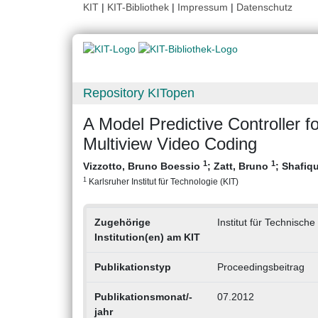
KIT
|
KIT-Bibliothek
|
Impressum
|
Datenschutz
Repository KITopen
A Model Predictive Controller f
Multiview Video Coding
1
1
Vizzotto, Bruno Boessio
;
Zatt, Bruno
;
Shafiq
1
Karlsruher Institut für Technologie (KIT)
Zugehörige
Institut für Technische
Institution(en) am KIT
Publikationstyp
Proceedingsbeitrag
Publikationsmonat/-
07.2012
jahr