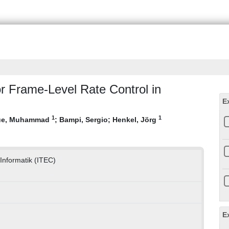
or Frame-Level Rate Control in
E
1
1
ue, Muhammad
;
Bampi, Sergio
;
Henkel, Jörg
 Informatik (ITEC)
E