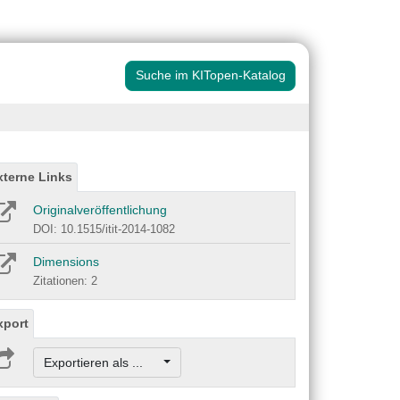
Suche im KITopen-Katalog
xterne Links
Originalveröffentlichung
DOI: 10.1515/itit-2014-1082
Dimensions
Zitationen: 2
xport
Exportieren als ...