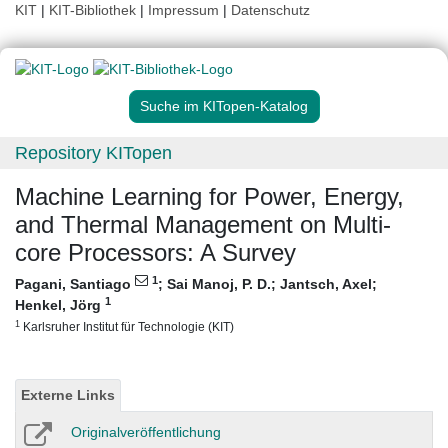
KIT
|
KIT-Bibliothek
|
Impressum
|
Datenschutz
Suche im KITopen-Katalog
Repository KITopen
Machine Learning for Power, Energy,
and Thermal Management on Multi-
core Processors: A Survey
1
Pagani, Santiago
;
Sai Manoj, P. D.
;
Jantsch, Axel
;
1
Henkel, Jörg
1
Karlsruher Institut für Technologie (KIT)
Externe Links
Originalveröffentlichung