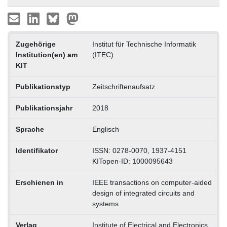
Zugehörige
Institut für Technische Informatik
Institution(en) am
(ITEC)
KIT
Publikationstyp
Zeitschriftenaufsatz
Publikationsjahr
2018
Sprache
Englisch
Identifikator
ISSN: 0278-0070, 1937-4151
KITopen-ID: 1000095643
Erschienen in
IEEE transactions on computer-aided
design of integrated circuits and
systems
Verlag
Institute of Electrical and Electronics