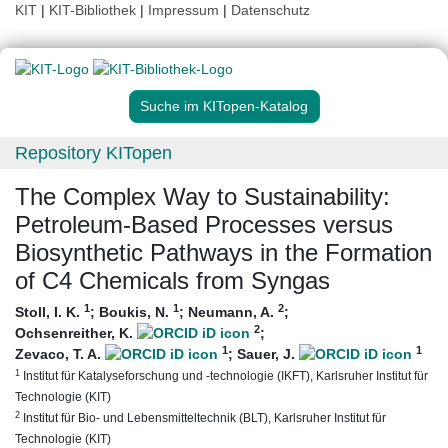
KIT
|
KIT-Bibliothek
|
Impressum
|
Datenschutz
Suche im KITopen-Katalog
Repository KITopen
The Complex Way to Sustainability:
Petroleum-Based Processes versus
Biosynthetic Pathways in the Formation
of C4 Chemicals from Syngas
1
1
2
Stoll, I. K.
;
Boukis, N.
;
Neumann, A.
;
2
Ochsenreither, K.
;
1
1
Zevaco, T. A.
;
Sauer, J.
1
Institut für Katalyseforschung und -technologie (IKFT), Karlsruher Institut für
Technologie (KIT)
2
Institut für Bio- und Lebensmitteltechnik (BLT), Karlsruher Institut für
Technologie (KIT)