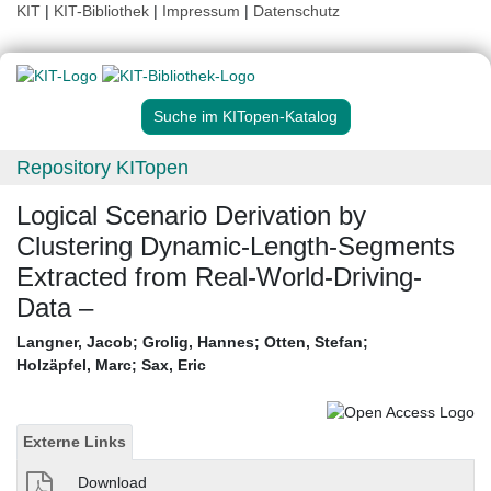
KIT
|
KIT-Bibliothek
|
Impressum
|
Datenschutz
Suche im KITopen-Katalog
Repository KITopen
Logical Scenario Derivation by
Clustering Dynamic-Length-Segments
Extracted from Real-World-Driving-
Data –
Langner, Jacob
;
Grolig, Hannes
;
Otten, Stefan
;
Holzäpfel, Marc
;
Sax, Eric
Externe Links
Download