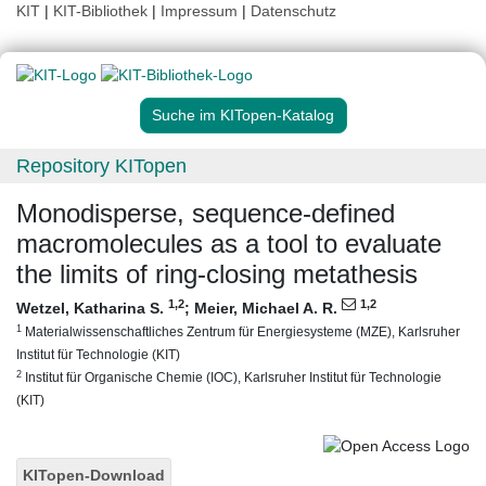
KIT
|
KIT-Bibliothek
|
Impressum
|
Datenschutz
Suche im KITopen-Katalog
Repository KITopen
Monodisperse, sequence-defined
macromolecules as a tool to evaluate
the limits of ring-closing metathesis
1
,2
1
,2
Wetzel, Katharina S.
;
Meier, Michael A. R.
1
Materialwissenschaftliches Zentrum für Energiesysteme (MZE), Karlsruher
Institut für Technologie (KIT)
2
Institut für Organische Chemie (IOC), Karlsruher Institut für Technologie
(KIT)
KITopen-Download