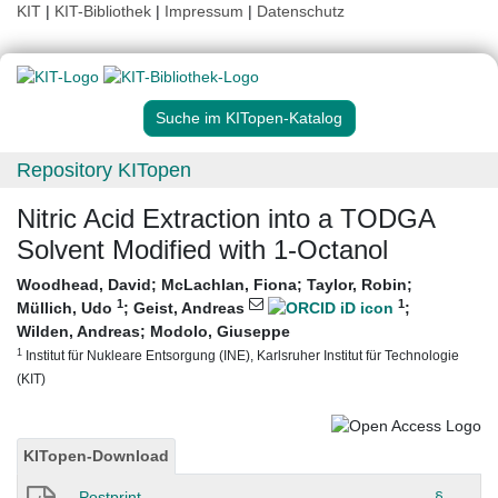
KIT
|
KIT-Bibliothek
|
Impressum
|
Datenschutz
Suche im KITopen-Katalog
Repository KITopen
Nitric Acid Extraction into a TODGA
Solvent Modified with 1-Octanol
Woodhead, David
;
McLachlan, Fiona
;
Taylor, Robin
;
1
1
Müllich, Udo
;
Geist, Andreas
;
Wilden, Andreas
;
Modolo, Giuseppe
1
Institut für Nukleare Entsorgung (INE), Karlsruher Institut für Technologie
(KIT)
KITopen-Download
Postprint
§