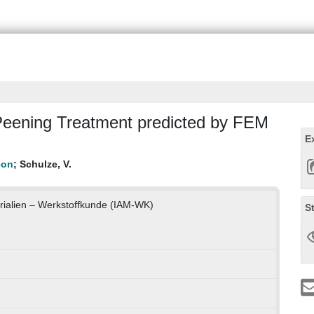
 Peening Treatment predicted by FEM
E
;
Schulze, V.
erialien – Werkstoffkunde (IAM-WK)
S