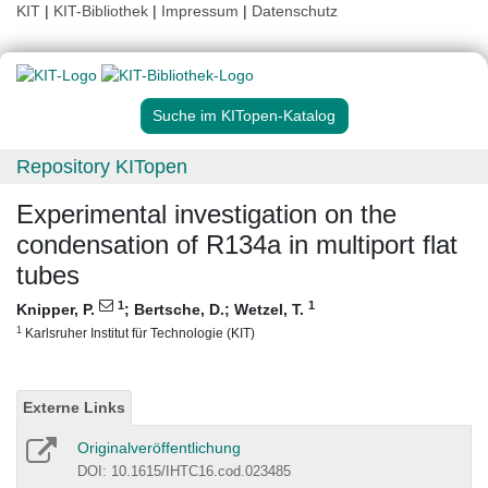
KIT
|
KIT-Bibliothek
|
Impressum
|
Datenschutz
Suche im KITopen-Katalog
Repository KITopen
Experimental investigation on the
condensation of R134a in multiport flat
tubes
1
1
Knipper, P.
;
Bertsche, D.
;
Wetzel, T.
1
Karlsruher Institut für Technologie (KIT)
Externe Links
Originalveröffentlichung
DOI: 10.1615/IHTC16.cod.023485