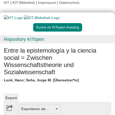
KIT
|
KIT-Bibliothek
|
Impressum
|
Datenschutz
Suche im KITopen-Katalog
Repository KITopen
Entre la epistemología y la ciencia
social = Zwischen
Wissenschaftstheorie und
Sozialwissenschaft
Lenk, Hans
;
Seña, Jorge M. [Übersetzer*in]
Export
Exportieren als ...