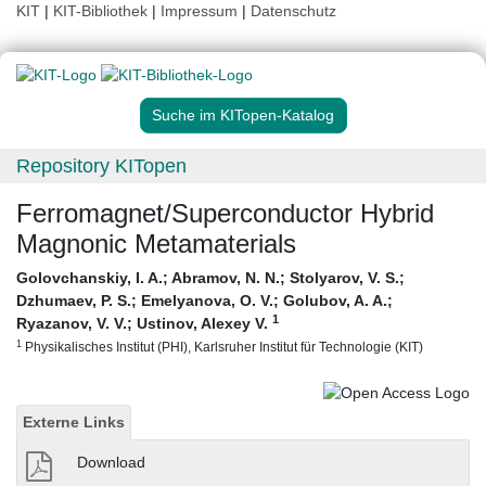
KIT
|
KIT-Bibliothek
|
Impressum
|
Datenschutz
Suche im KITopen-Katalog
Repository KITopen
Ferromagnet/Superconductor Hybrid
Magnonic Metamaterials
Golovchanskiy, I. A.
;
Abramov, N. N.
;
Stolyarov, V. S.
;
Dzhumaev, P. S.
;
Emelyanova, O. V.
;
Golubov, A. A.
;
1
Ryazanov, V. V.
;
Ustinov, Alexey V.
1
Physikalisches Institut (PHI), Karlsruher Institut für Technologie (KIT)
Externe Links
Download