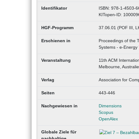
Identifikator
ISBN: 978-1-4503-6
KITopen-ID: 100009
HGF-Programm
37.06.01 (POF III, L
Erschienen in
Proceedings of the 
Systems - e-Energy 
Veranstaltung
11th ACM Internatio
Melbourne, Australi
Verlag
Association for Com
Seiten
443-446
Nachgewiesen in
Dimensions
Scopus
OpenAlex
Globale Ziele für
nachhaltige