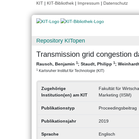
KIT
|
KIT-Bibliothek
|
Impressum
|
Datenschutz
Repository KITopen
Transmission grid congestion da
1
1
Rausch, Benjamin
;
Staudt, Philipp
;
Weinhardt
1
Karlsruher Institut für Technologie (KIT)
Zugehörige
Fakultät für Wirtscha
Institution(en) am KIT
Marketing (IISM)
Publikationstyp
Proceedingsbeitrag
Publikationsjahr
2019
Sprache
Englisch